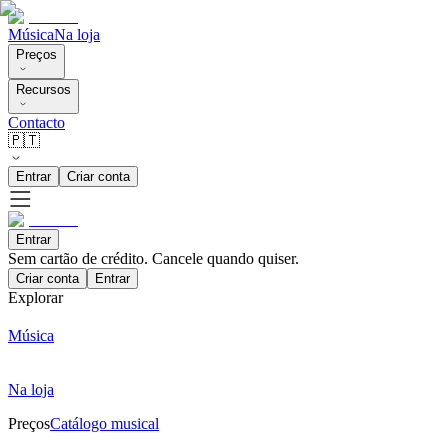
Música
Na loja
Preços
Recursos
Contacto
🇵🇹
Entrar
Criar conta
Entrar
Sem cartão de crédito. Cancele quando quiser.
Criar conta
Entrar
Explorar
Música
Na loja
Preços
Catálogo musical