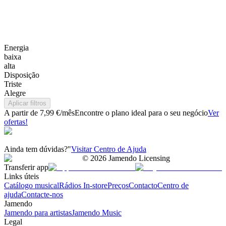
Energia
baixa
alta
Disposição
Triste
Alegre
Aplicar filtros
A partir de 7,99 €/mês
Encontre o plano ideal para o seu negócio
Ver
ofertas!
Ainda tem dúvidas?"
Visitar Centro de Ajuda
©
2026
Jamendo Licensing
Transferir app
Links úteis
Catálogo musical
Rádios In-store
Preços
Contacto
Centro de
ajuda
Contacte-nos
Jamendo
Jamendo para artistas
Jamendo Music
Legal