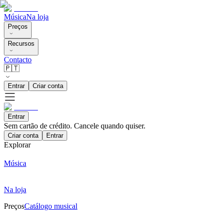
Música
Na loja
Preços
Recursos
Contacto
🇵🇹
Entrar
Criar conta
Entrar
Sem cartão de crédito. Cancele quando quiser.
Criar conta
Entrar
Explorar
Música
Na loja
Preços
Catálogo musical