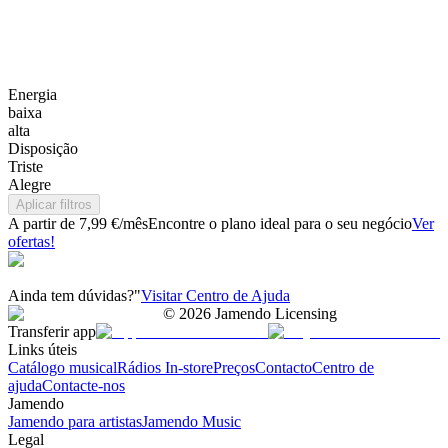
Energia
baixa
alta
Disposição
Triste
Alegre
Aplicar filtros
A partir de 7,99 €/mês
Encontre o plano ideal para o seu negócio
Ver
ofertas!
Ainda tem dúvidas?"
Visitar Centro de Ajuda
©
2026
Jamendo Licensing
Transferir app
Links úteis
Catálogo musical
Rádios In-store
Preços
Contacto
Centro de
ajuda
Contacte-nos
Jamendo
Jamendo para artistas
Jamendo Music
Legal