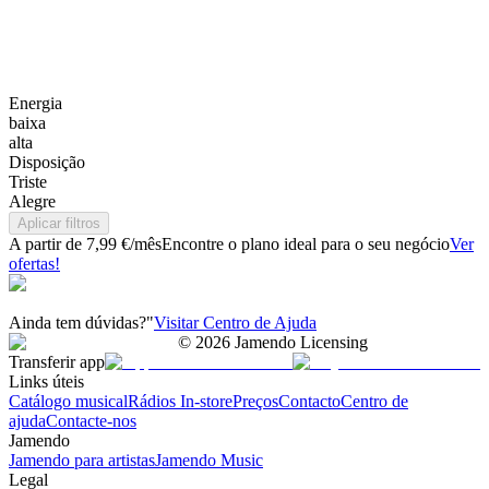
Energia
baixa
alta
Disposição
Triste
Alegre
Aplicar filtros
A partir de 7,99 €/mês
Encontre o plano ideal para o seu negócio
Ver
ofertas!
Ainda tem dúvidas?"
Visitar Centro de Ajuda
©
2026
Jamendo Licensing
Transferir app
Links úteis
Catálogo musical
Rádios In-store
Preços
Contacto
Centro de
ajuda
Contacte-nos
Jamendo
Jamendo para artistas
Jamendo Music
Legal