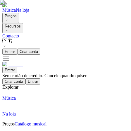
Música
Na loja
Preços
Recursos
Contacto
🇵🇹
Entrar
Criar conta
Entrar
Sem cartão de crédito. Cancele quando quiser.
Criar conta
Entrar
Explorar
Música
Na loja
Preços
Catálogo musical