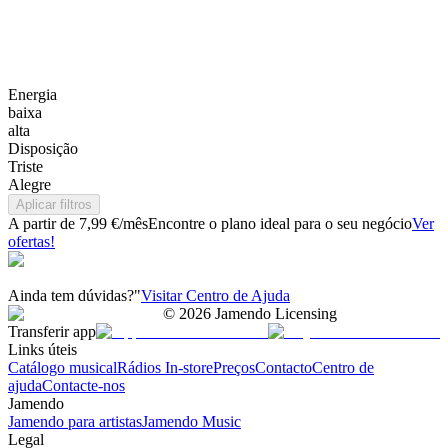
Energia
baixa
alta
Disposição
Triste
Alegre
Aplicar filtros
A partir de 7,99 €/mês
Encontre o plano ideal para o seu negócio
Ver
ofertas!
Ainda tem dúvidas?"
Visitar Centro de Ajuda
©
2026
Jamendo Licensing
Transferir app
Links úteis
Catálogo musical
Rádios In-store
Preços
Contacto
Centro de
ajuda
Contacte-nos
Jamendo
Jamendo para artistas
Jamendo Music
Legal