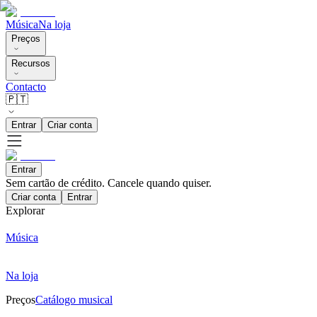
Música
Na loja
Preços
Recursos
Contacto
🇵🇹
Entrar
Criar conta
Entrar
Sem cartão de crédito. Cancele quando quiser.
Criar conta
Entrar
Explorar
Música
Na loja
Preços
Catálogo musical