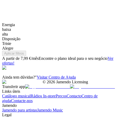
Energia
baixa
alta
Disposição
Triste
Alegre
Aplicar filtros
A partir de 7,99 €/mês
Encontre o plano ideal para o seu negócio
Ver
ofertas!
Ainda tem dúvidas?"
Visitar Centro de Ajuda
©
2026
Jamendo Licensing
Transferir app
Links úteis
Catálogo musical
Rádios In-store
Preços
Contacto
Centro de
ajuda
Contacte-nos
Jamendo
Jamendo para artistas
Jamendo Music
Legal