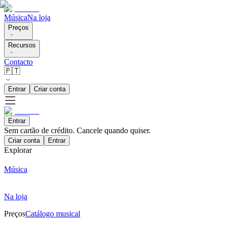
Música
Na loja
Preços
Recursos
Contacto
🇵🇹
Entrar
Criar conta
Entrar
Sem cartão de crédito. Cancele quando quiser.
Criar conta
Entrar
Explorar
Música
Na loja
Preços
Catálogo musical