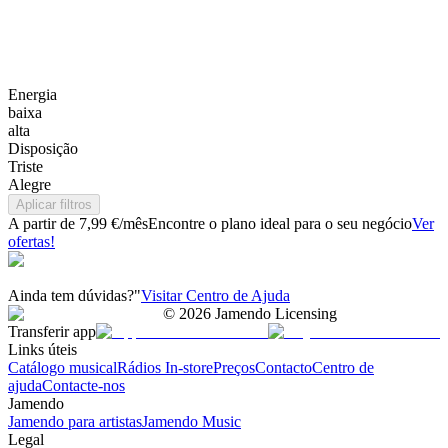
Energia
baixa
alta
Disposição
Triste
Alegre
Aplicar filtros
A partir de 7,99 €/mês
Encontre o plano ideal para o seu negócio
Ver
ofertas!
Ainda tem dúvidas?"
Visitar Centro de Ajuda
©
2026
Jamendo Licensing
Transferir app
Links úteis
Catálogo musical
Rádios In-store
Preços
Contacto
Centro de
ajuda
Contacte-nos
Jamendo
Jamendo para artistas
Jamendo Music
Legal