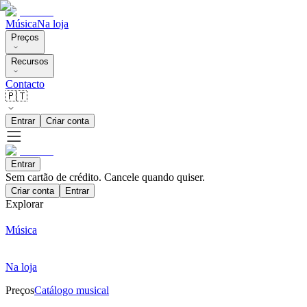
Música
Na loja
Preços
Recursos
Contacto
🇵🇹
Entrar
Criar conta
Entrar
Sem cartão de crédito. Cancele quando quiser.
Criar conta
Entrar
Explorar
Música
Na loja
Preços
Catálogo musical