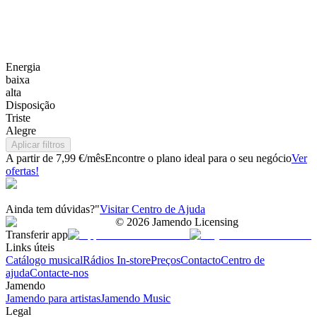
Energia
baixa
alta
Disposição
Triste
Alegre
Aplicar filtros
A partir de 7,99 €/mês
Encontre o plano ideal para o seu negócio
Ver
ofertas!
Ainda tem dúvidas?"
Visitar Centro de Ajuda
©
2026
Jamendo Licensing
Transferir app
Links úteis
Catálogo musical
Rádios In-store
Preços
Contacto
Centro de
ajuda
Contacte-nos
Jamendo
Jamendo para artistas
Jamendo Music
Legal