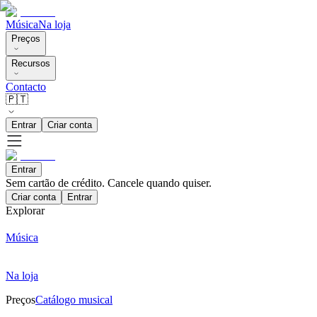
Música
Na loja
Preços
Recursos
Contacto
🇵🇹
Entrar
Criar conta
Entrar
Sem cartão de crédito. Cancele quando quiser.
Criar conta
Entrar
Explorar
Música
Na loja
Preços
Catálogo musical