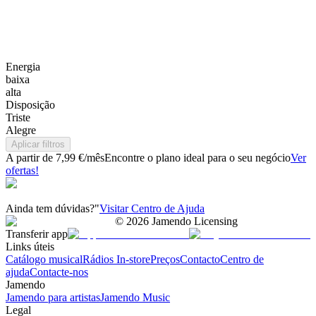
Energia
baixa
alta
Disposição
Triste
Alegre
Aplicar filtros
A partir de 7,99 €/mês
Encontre o plano ideal para o seu negócio
Ver
ofertas!
Ainda tem dúvidas?"
Visitar Centro de Ajuda
©
2026
Jamendo Licensing
Transferir app
Links úteis
Catálogo musical
Rádios In-store
Preços
Contacto
Centro de
ajuda
Contacte-nos
Jamendo
Jamendo para artistas
Jamendo Music
Legal