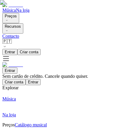
Música
Na loja
Preços
Recursos
Contacto
🇵🇹
Entrar
Criar conta
Entrar
Sem cartão de crédito. Cancele quando quiser.
Criar conta
Entrar
Explorar
Música
Na loja
Preços
Catálogo musical