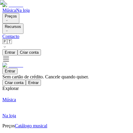
Música
Na loja
Preços
Recursos
Contacto
🇵🇹
Entrar
Criar conta
Entrar
Sem cartão de crédito. Cancele quando quiser.
Criar conta
Entrar
Explorar
Música
Na loja
Preços
Catálogo musical