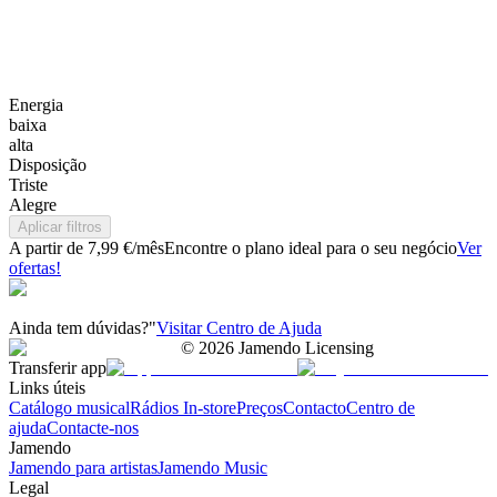
Energia
baixa
alta
Disposição
Triste
Alegre
Aplicar filtros
A partir de 7,99 €/mês
Encontre o plano ideal para o seu negócio
Ver
ofertas!
Ainda tem dúvidas?"
Visitar Centro de Ajuda
©
2026
Jamendo Licensing
Transferir app
Links úteis
Catálogo musical
Rádios In-store
Preços
Contacto
Centro de
ajuda
Contacte-nos
Jamendo
Jamendo para artistas
Jamendo Music
Legal