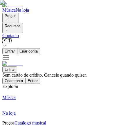
Música
Na loja
Preços
Recursos
Contacto
🇵🇹
Entrar
Criar conta
Entrar
Sem cartão de crédito. Cancele quando quiser.
Criar conta
Entrar
Explorar
Música
Na loja
Preços
Catálogo musical