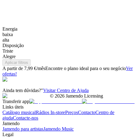
Energia
baixa
alta
Disposição
Triste
Alegre
Aplicar filtros
A partir de 7,99 €/mês
Encontre o plano ideal para o seu negócio
Ver
ofertas!
Ainda tem dúvidas?"
Visitar Centro de Ajuda
©
2026
Jamendo Licensing
Transferir app
Links úteis
Catálogo musical
Rádios In-store
Preços
Contacto
Centro de
ajuda
Contacte-nos
Jamendo
Jamendo para artistas
Jamendo Music
Legal