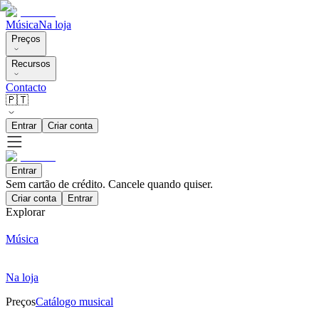
Música
Na loja
Preços
Recursos
Contacto
🇵🇹
Entrar
Criar conta
Entrar
Sem cartão de crédito. Cancele quando quiser.
Criar conta
Entrar
Explorar
Música
Na loja
Preços
Catálogo musical