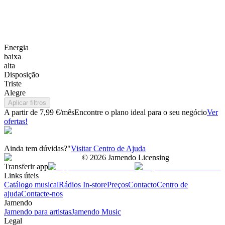
Energia
baixa
alta
Disposição
Triste
Alegre
Aplicar filtros
A partir de 7,99 €/mês
Encontre o plano ideal para o seu negócio
Ver
ofertas!
Ainda tem dúvidas?"
Visitar Centro de Ajuda
©
2026
Jamendo Licensing
Transferir app
Links úteis
Catálogo musical
Rádios In-store
Preços
Contacto
Centro de
ajuda
Contacte-nos
Jamendo
Jamendo para artistas
Jamendo Music
Legal