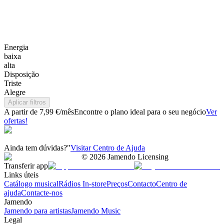
Energia
baixa
alta
Disposição
Triste
Alegre
Aplicar filtros
A partir de 7,99 €/mês
Encontre o plano ideal para o seu negócio
Ver
ofertas!
Ainda tem dúvidas?"
Visitar Centro de Ajuda
©
2026
Jamendo Licensing
Transferir app
Links úteis
Catálogo musical
Rádios In-store
Preços
Contacto
Centro de
ajuda
Contacte-nos
Jamendo
Jamendo para artistas
Jamendo Music
Legal