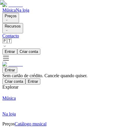
Música
Na loja
Preços
Recursos
Contacto
🇵🇹
Entrar
Criar conta
Entrar
Sem cartão de crédito. Cancele quando quiser.
Criar conta
Entrar
Explorar
Música
Na loja
Preços
Catálogo musical