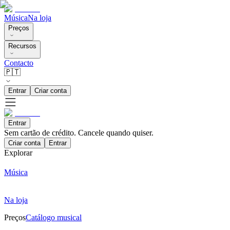
Música
Na loja
Preços
Recursos
Contacto
🇵🇹
Entrar
Criar conta
Entrar
Sem cartão de crédito. Cancele quando quiser.
Criar conta
Entrar
Explorar
Música
Na loja
Preços
Catálogo musical