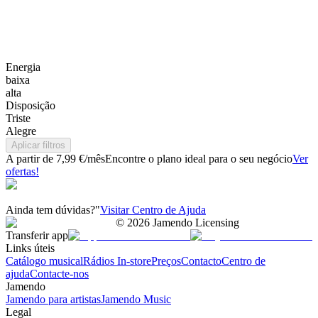
Energia
baixa
alta
Disposição
Triste
Alegre
Aplicar filtros
A partir de 7,99 €/mês
Encontre o plano ideal para o seu negócio
Ver
ofertas!
Ainda tem dúvidas?"
Visitar Centro de Ajuda
©
2026
Jamendo Licensing
Transferir app
Links úteis
Catálogo musical
Rádios In-store
Preços
Contacto
Centro de
ajuda
Contacte-nos
Jamendo
Jamendo para artistas
Jamendo Music
Legal