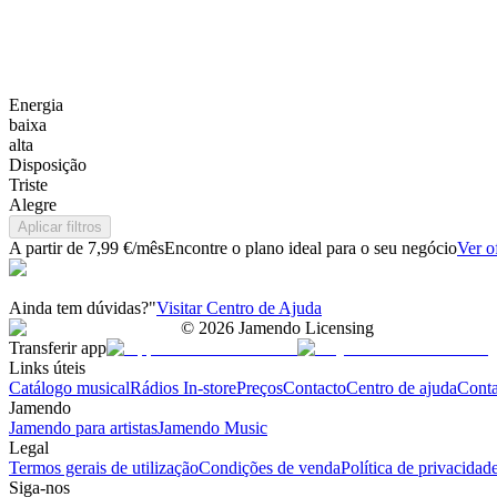
Energia
baixa
alta
Disposição
Triste
Alegre
Aplicar filtros
A partir de 7,99 €/mês
Encontre o plano ideal para o seu negócio
Ver o
Ainda tem dúvidas?"
Visitar Centro de Ajuda
©
2026
Jamendo Licensing
Transferir app
Links úteis
Catálogo musical
Rádios In-store
Preços
Contacto
Centro de ajuda
Conta
Jamendo
Jamendo para artistas
Jamendo Music
Legal
Termos gerais de utilização
Condições de venda
Política de privacidad
Siga-nos