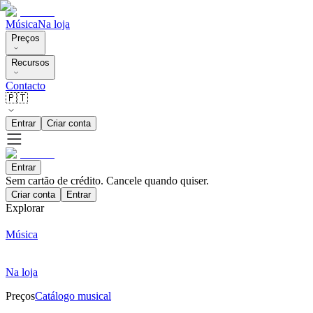
Música
Na loja
Preços
Recursos
Contacto
🇵🇹
Entrar
Criar conta
Entrar
Sem cartão de crédito. Cancele quando quiser.
Criar conta
Entrar
Explorar
Música
Na loja
Preços
Catálogo musical