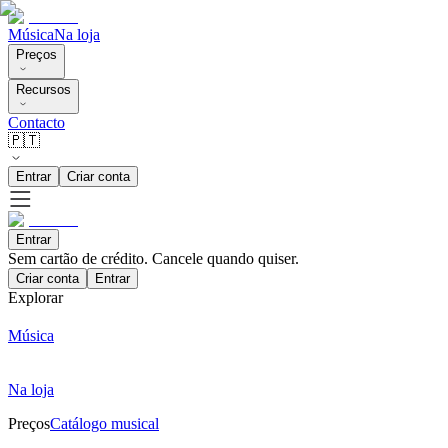
Música
Na loja
Preços
Recursos
Contacto
🇵🇹
Entrar
Criar conta
Entrar
Sem cartão de crédito. Cancele quando quiser.
Criar conta
Entrar
Explorar
Música
Na loja
Preços
Catálogo musical