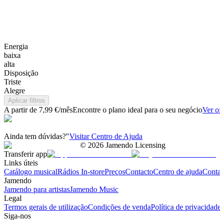
Energia
baixa
alta
Disposição
Triste
Alegre
Aplicar filtros
A partir de 7,99 €/mês
Encontre o plano ideal para o seu negócio
Ver o
Ainda tem dúvidas?"
Visitar Centro de Ajuda
©
2026
Jamendo Licensing
Transferir app
Links úteis
Catálogo musical
Rádios In-store
Preços
Contacto
Centro de ajuda
Conta
Jamendo
Jamendo para artistas
Jamendo Music
Legal
Termos gerais de utilização
Condições de venda
Política de privacidad
Siga-nos