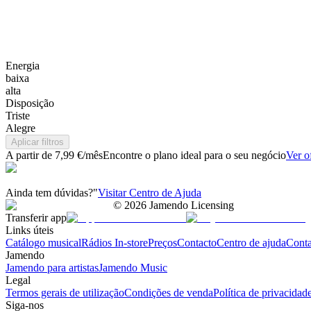
Energia
baixa
alta
Disposição
Triste
Alegre
Aplicar filtros
A partir de 7,99 €/mês
Encontre o plano ideal para o seu negócio
Ver o
Ainda tem dúvidas?"
Visitar Centro de Ajuda
©
2026
Jamendo Licensing
Transferir app
Links úteis
Catálogo musical
Rádios In-store
Preços
Contacto
Centro de ajuda
Conta
Jamendo
Jamendo para artistas
Jamendo Music
Legal
Termos gerais de utilização
Condições de venda
Política de privacidad
Siga-nos