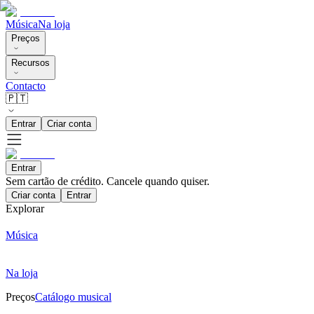
Música
Na loja
Preços
Recursos
Contacto
🇵🇹
Entrar
Criar conta
Entrar
Sem cartão de crédito. Cancele quando quiser.
Criar conta
Entrar
Explorar
Música
Na loja
Preços
Catálogo musical