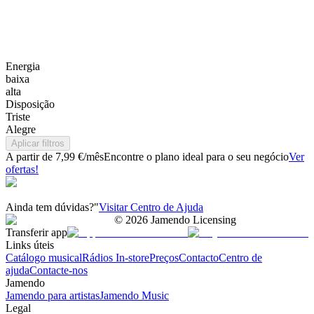
Energia
baixa
alta
Disposição
Triste
Alegre
Aplicar filtros
A partir de 7,99 €/mês
Encontre o plano ideal para o seu negócio
Ver
ofertas!
Ainda tem dúvidas?"
Visitar Centro de Ajuda
©
2026
Jamendo Licensing
Transferir app
Links úteis
Catálogo musical
Rádios In-store
Preços
Contacto
Centro de
ajuda
Contacte-nos
Jamendo
Jamendo para artistas
Jamendo Music
Legal