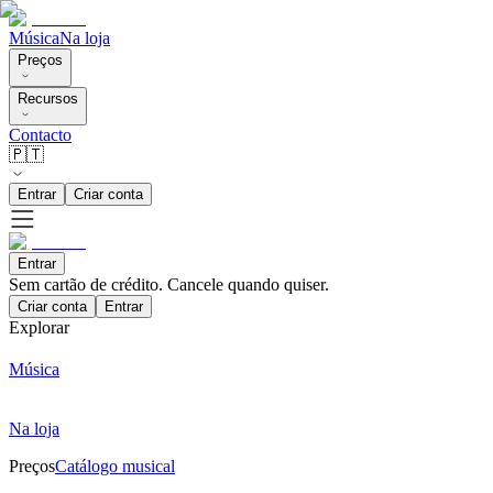
Música
Na loja
Preços
Recursos
Contacto
🇵🇹
Entrar
Criar conta
Entrar
Sem cartão de crédito. Cancele quando quiser.
Criar conta
Entrar
Explorar
Música
Na loja
Preços
Catálogo musical