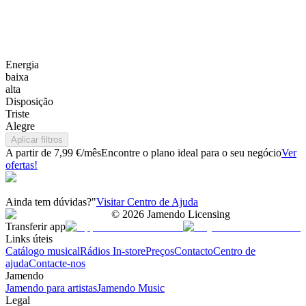
Energia
baixa
alta
Disposição
Triste
Alegre
Aplicar filtros
A partir de 7,99 €/mês
Encontre o plano ideal para o seu negócio
Ver
ofertas!
Ainda tem dúvidas?"
Visitar Centro de Ajuda
©
2026
Jamendo Licensing
Transferir app
Links úteis
Catálogo musical
Rádios In-store
Preços
Contacto
Centro de
ajuda
Contacte-nos
Jamendo
Jamendo para artistas
Jamendo Music
Legal