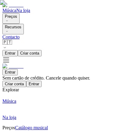
Música
Na loja
Preços
Recursos
Contacto
🇵🇹
Entrar
Criar conta
Entrar
Sem cartão de crédito. Cancele quando quiser.
Criar conta
Entrar
Explorar
Música
Na loja
Preços
Catálogo musical