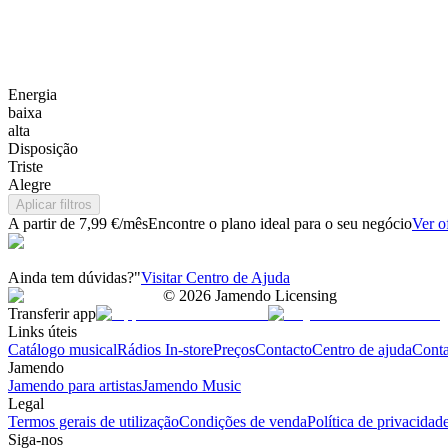
Energia
baixa
alta
Disposição
Triste
Alegre
Aplicar filtros
A partir de 7,99 €/mês
Encontre o plano ideal para o seu negócio
Ver o
Ainda tem dúvidas?"
Visitar Centro de Ajuda
©
2026
Jamendo Licensing
Transferir app
Links úteis
Catálogo musical
Rádios In-store
Preços
Contacto
Centro de ajuda
Conta
Jamendo
Jamendo para artistas
Jamendo Music
Legal
Termos gerais de utilização
Condições de venda
Política de privacidad
Siga-nos