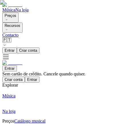
Música
Na loja
Preços
Recursos
Contacto
🇵🇹
Entrar
Criar conta
Entrar
Sem cartão de crédito. Cancele quando quiser.
Criar conta
Entrar
Explorar
Música
Na loja
Preços
Catálogo musical