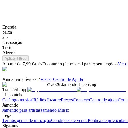
Energia
baixa
alta
Disposição
Triste
Alegre
Aplicar filtros
A partir de 7,99 €/mês
Encontre o plano ideal para o seu negócio
Ver o
Ainda tem dúvidas?"
Visitar Centro de Ajuda
©
2026
Jamendo Licensing
Transferir app
Links úteis
Catálogo musical
Rádios In-store
Preços
Contacto
Centro de ajuda
Conta
Jamendo
Jamendo para artistas
Jamendo Music
Legal
Termos gerais de utilização
Condições de venda
Política de privacidad
Siga-nos