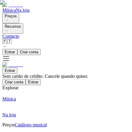
Música
Na loja
Preços
Recursos
Contacto
🇵🇹
Entrar
Criar conta
Entrar
Sem cartão de crédito. Cancele quando quiser.
Criar conta
Entrar
Explorar
Música
Na loja
Preços
Catálogo musical