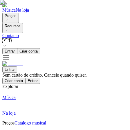
Música
Na loja
Preços
Recursos
Contacto
🇵🇹
Entrar
Criar conta
Entrar
Sem cartão de crédito. Cancele quando quiser.
Criar conta
Entrar
Explorar
Música
Na loja
Preços
Catálogo musical