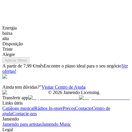
Energia
baixa
alta
Disposição
Triste
Alegre
Aplicar filtros
A partir de 7,99 €/mês
Encontre o plano ideal para o seu negócio
Ver
ofertas!
Ainda tem dúvidas?"
Visitar Centro de Ajuda
©
2026
Jamendo Licensing
Transferir app
Links úteis
Catálogo musical
Rádios In-store
Preços
Contacto
Centro de
ajuda
Contacte-nos
Jamendo
Jamendo para artistas
Jamendo Music
Legal