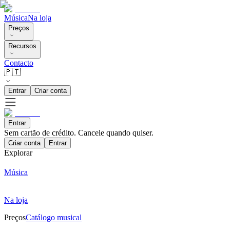
Música
Na loja
Preços
Recursos
Contacto
🇵🇹
Entrar
Criar conta
Entrar
Sem cartão de crédito. Cancele quando quiser.
Criar conta
Entrar
Explorar
Música
Na loja
Preços
Catálogo musical