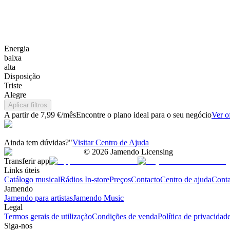
Energia
baixa
alta
Disposição
Triste
Alegre
Aplicar filtros
A partir de 7,99 €/mês
Encontre o plano ideal para o seu negócio
Ver o
Ainda tem dúvidas?"
Visitar Centro de Ajuda
©
2026
Jamendo Licensing
Transferir app
Links úteis
Catálogo musical
Rádios In-store
Preços
Contacto
Centro de ajuda
Conta
Jamendo
Jamendo para artistas
Jamendo Music
Legal
Termos gerais de utilização
Condições de venda
Política de privacidad
Siga-nos