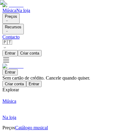
Música
Na loja
Preços
Recursos
Contacto
🇵🇹
Entrar
Criar conta
Entrar
Sem cartão de crédito. Cancele quando quiser.
Criar conta
Entrar
Explorar
Música
Na loja
Preços
Catálogo musical