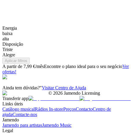
Energia
baixa
alta
Disposição
Triste
Alegre
Aplicar filtros
A partir de 7,99 €/mês
Encontre o plano ideal para o seu negócio
Ver
ofertas!
Ainda tem dúvidas?"
Visitar Centro de Ajuda
©
2026
Jamendo Licensing
Transferir app
Links úteis
Catálogo musical
Rádios In-store
Preços
Contacto
Centro de
ajuda
Contacte-nos
Jamendo
Jamendo para artistas
Jamendo Music
Legal