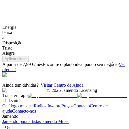
Energia
baixa
alta
Disposição
Triste
Alegre
Aplicar filtros
A partir de 7,99 €/mês
Encontre o plano ideal para o seu negócio
Ver
ofertas!
Ainda tem dúvidas?"
Visitar Centro de Ajuda
©
2026
Jamendo Licensing
Transferir app
Links úteis
Catálogo musical
Rádios In-store
Preços
Contacto
Centro de
ajuda
Contacte-nos
Jamendo
Jamendo para artistas
Jamendo Music
Legal