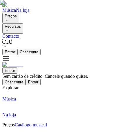
Música
Na loja
Preços
Recursos
Contacto
🇵🇹
Entrar
Criar conta
Entrar
Sem cartão de crédito. Cancele quando quiser.
Criar conta
Entrar
Explorar
Música
Na loja
Preços
Catálogo musical