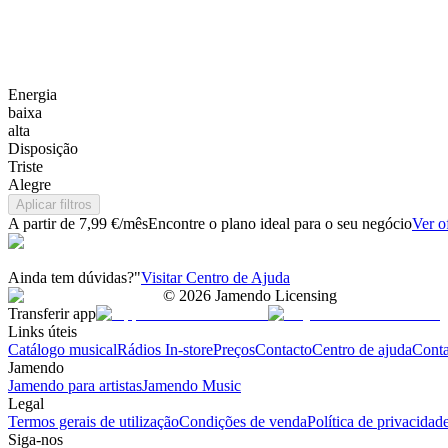
Energia
baixa
alta
Disposição
Triste
Alegre
Aplicar filtros
A partir de 7,99 €/mês
Encontre o plano ideal para o seu negócio
Ver o
Ainda tem dúvidas?"
Visitar Centro de Ajuda
©
2026
Jamendo Licensing
Transferir app
Links úteis
Catálogo musical
Rádios In-store
Preços
Contacto
Centro de ajuda
Conta
Jamendo
Jamendo para artistas
Jamendo Music
Legal
Termos gerais de utilização
Condições de venda
Política de privacidad
Siga-nos