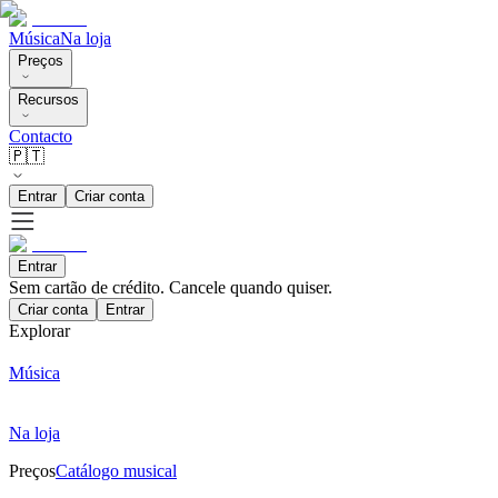
Música
Na loja
Preços
Recursos
Contacto
🇵🇹
Entrar
Criar conta
Entrar
Sem cartão de crédito. Cancele quando quiser.
Criar conta
Entrar
Explorar
Música
Na loja
Preços
Catálogo musical