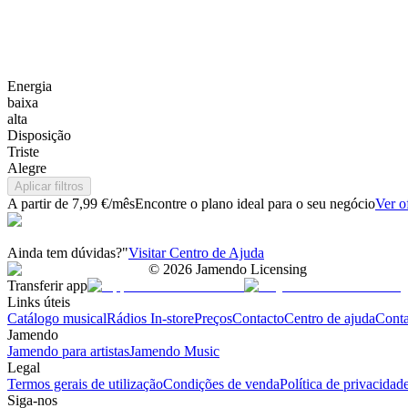
Energia
baixa
alta
Disposição
Triste
Alegre
Aplicar filtros
A partir de 7,99 €/mês
Encontre o plano ideal para o seu negócio
Ver o
Ainda tem dúvidas?"
Visitar Centro de Ajuda
©
2026
Jamendo Licensing
Transferir app
Links úteis
Catálogo musical
Rádios In-store
Preços
Contacto
Centro de ajuda
Conta
Jamendo
Jamendo para artistas
Jamendo Music
Legal
Termos gerais de utilização
Condições de venda
Política de privacidad
Siga-nos