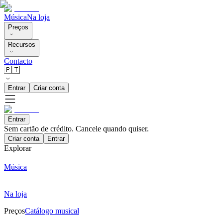
Música
Na loja
Preços
Recursos
Contacto
🇵🇹
Entrar
Criar conta
Entrar
Sem cartão de crédito. Cancele quando quiser.
Criar conta
Entrar
Explorar
Música
Na loja
Preços
Catálogo musical