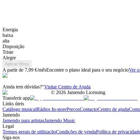
Energia
baixa
alta
Disposição
Triste
Alegre
Aplicar filtros
A partir de 7,99 €/mês
Encontre o plano ideal para o seu negócio
Ver o
Ainda tem dúvidas?"
Visitar Centro de Ajuda
©
2026
Jamendo Licensing
Transferir app
Links úteis
Catálogo musical
Rádios In-store
Preços
Contacto
Centro de ajuda
Conta
Jamendo
Jamendo para artistas
Jamendo Music
Legal
Termos gerais de utilização
Condições de venda
Política de privacidad
Siga-nos