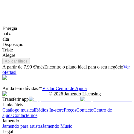
Energia
baixa
alta
Disposição
Triste
Alegre
Aplicar filtros
A partir de 7,99 €/mês
Encontre o plano ideal para o seu negócio
Ver
ofertas!
Ainda tem dúvidas?"
Visitar Centro de Ajuda
©
2026
Jamendo Licensing
Transferir app
Links úteis
Catálogo musical
Rádios In-store
Preços
Contacto
Centro de
ajuda
Contacte-nos
Jamendo
Jamendo para artistas
Jamendo Music
Legal