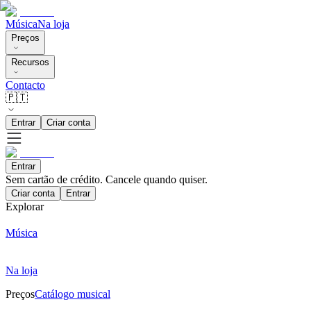
Música
Na loja
Preços
Recursos
Contacto
🇵🇹
Entrar
Criar conta
Entrar
Sem cartão de crédito. Cancele quando quiser.
Criar conta
Entrar
Explorar
Música
Na loja
Preços
Catálogo musical