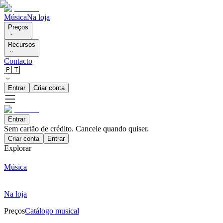
Música
Na loja
Preços
Recursos
Contacto
🇵🇹
Entrar
Criar conta
Entrar
Sem cartão de crédito. Cancele quando quiser.
Criar conta
Entrar
Explorar
Música
Na loja
Preços
Catálogo musical