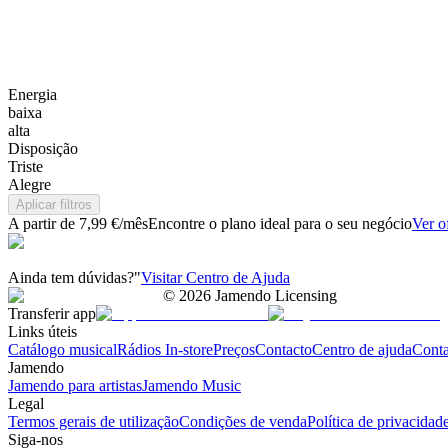
Energia
baixa
alta
Disposição
Triste
Alegre
Aplicar filtros
A partir de 7,99 €/mês
Encontre o plano ideal para o seu negócio
Ver o
Ainda tem dúvidas?"
Visitar Centro de Ajuda
©
2026
Jamendo Licensing
Transferir app
Links úteis
Catálogo musical
Rádios In-store
Preços
Contacto
Centro de ajuda
Conta
Jamendo
Jamendo para artistas
Jamendo Music
Legal
Termos gerais de utilização
Condições de venda
Política de privacidad
Siga-nos