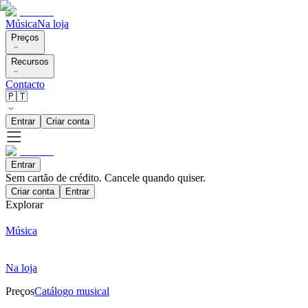
Música
Na loja
Preços
Recursos
Contacto
🇵🇹
Entrar
Criar conta
Entrar
Sem cartão de crédito. Cancele quando quiser.
Criar conta
Entrar
Explorar
Música
Na loja
Preços
Catálogo musical