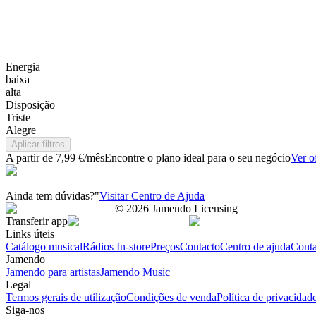
Energia
baixa
alta
Disposição
Triste
Alegre
Aplicar filtros
A partir de 7,99 €/mês
Encontre o plano ideal para o seu negócio
Ver o
Ainda tem dúvidas?"
Visitar Centro de Ajuda
©
2026
Jamendo Licensing
Transferir app
Links úteis
Catálogo musical
Rádios In-store
Preços
Contacto
Centro de ajuda
Conta
Jamendo
Jamendo para artistas
Jamendo Music
Legal
Termos gerais de utilização
Condições de venda
Política de privacidad
Siga-nos