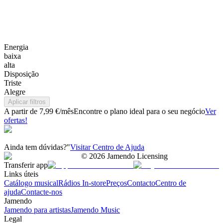
Energia
baixa
alta
Disposição
Triste
Alegre
Aplicar filtros
A partir de 7,99 €/mês
Encontre o plano ideal para o seu negócio
Ver
ofertas!
Ainda tem dúvidas?"
Visitar Centro de Ajuda
©
2026
Jamendo Licensing
Transferir app
Links úteis
Catálogo musical
Rádios In-store
Preços
Contacto
Centro de
ajuda
Contacte-nos
Jamendo
Jamendo para artistas
Jamendo Music
Legal