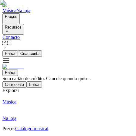
Música
Na loja
Preços
Recursos
Contacto
🇵🇹
Entrar
Criar conta
Entrar
Sem cartão de crédito. Cancele quando quiser.
Criar conta
Entrar
Explorar
Música
Na loja
Preços
Catálogo musical