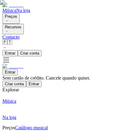
Música
Na loja
Preços
Recursos
Contacto
🇵🇹
Entrar
Criar conta
Entrar
Sem cartão de crédito. Cancele quando quiser.
Criar conta
Entrar
Explorar
Música
Na loja
Preços
Catálogo musical