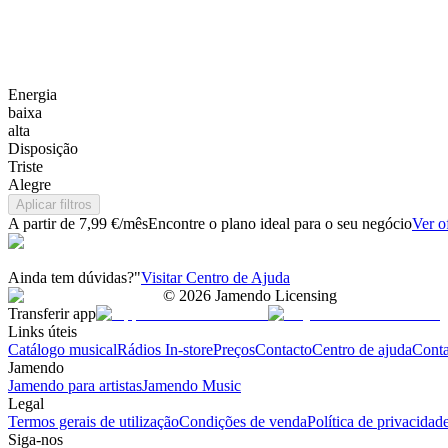
Energia
baixa
alta
Disposição
Triste
Alegre
Aplicar filtros
A partir de 7,99 €/mês
Encontre o plano ideal para o seu negócio
Ver o
Ainda tem dúvidas?"
Visitar Centro de Ajuda
©
2026
Jamendo Licensing
Transferir app
Links úteis
Catálogo musical
Rádios In-store
Preços
Contacto
Centro de ajuda
Conta
Jamendo
Jamendo para artistas
Jamendo Music
Legal
Termos gerais de utilização
Condições de venda
Política de privacidad
Siga-nos