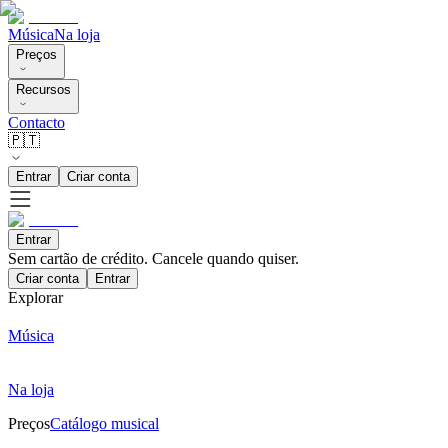
Música
Na loja
Preços
Recursos
Contacto
🇵🇹
Entrar
Criar conta
Entrar
Sem cartão de crédito. Cancele quando quiser.
Criar conta
Entrar
Explorar
Música
Na loja
Preços
Catálogo musical