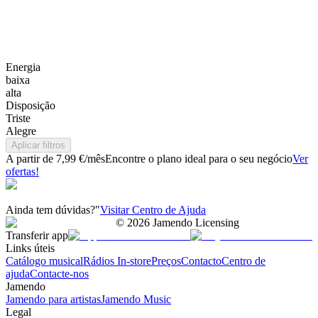
Energia
baixa
alta
Disposição
Triste
Alegre
Aplicar filtros
A partir de 7,99 €/mês
Encontre o plano ideal para o seu negócio
Ver
ofertas!
Ainda tem dúvidas?"
Visitar Centro de Ajuda
©
2026
Jamendo Licensing
Transferir app
Links úteis
Catálogo musical
Rádios In-store
Preços
Contacto
Centro de
ajuda
Contacte-nos
Jamendo
Jamendo para artistas
Jamendo Music
Legal