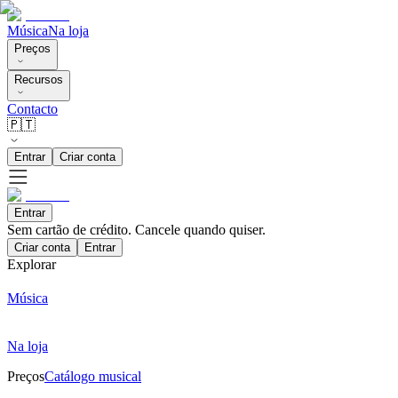
Música
Na loja
Preços
Recursos
Contacto
🇵🇹
Entrar
Criar conta
Entrar
Sem cartão de crédito. Cancele quando quiser.
Criar conta
Entrar
Explorar
Música
Na loja
Preços
Catálogo musical