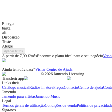
Energia
baixa
alta
Disposição
Triste
Alegre
Aplicar filtros
A partir de 7,99 €/mês
Encontre o plano ideal para o seu negócio
Ver o
Ainda tem dúvidas?"
Visitar Centro de Ajuda
©
2026
Jamendo Licensing
Transferir app
Links úteis
Catálogo musical
Rádios In-store
Preços
Contacto
Centro de ajuda
Conta
Jamendo
Jamendo para artistas
Jamendo Music
Legal
Termos gerais de utilização
Condições de venda
Política de privacidad
Siga-nos