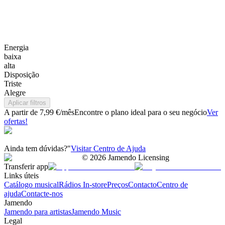
Energia
baixa
alta
Disposição
Triste
Alegre
Aplicar filtros
A partir de 7,99 €/mês
Encontre o plano ideal para o seu negócio
Ver
ofertas!
Ainda tem dúvidas?"
Visitar Centro de Ajuda
©
2026
Jamendo Licensing
Transferir app
Links úteis
Catálogo musical
Rádios In-store
Preços
Contacto
Centro de
ajuda
Contacte-nos
Jamendo
Jamendo para artistas
Jamendo Music
Legal