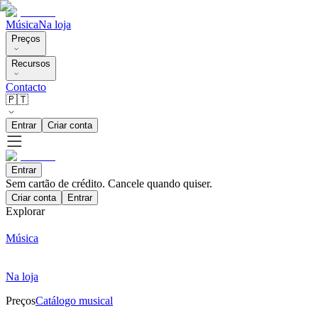
Música
Na loja
Preços
Recursos
Contacto
🇵🇹
Entrar
Criar conta
Entrar
Sem cartão de crédito. Cancele quando quiser.
Criar conta
Entrar
Explorar
Música
Na loja
Preços
Catálogo musical