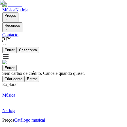
Música
Na loja
Preços
Recursos
Contacto
🇵🇹
Entrar
Criar conta
Entrar
Sem cartão de crédito. Cancele quando quiser.
Criar conta
Entrar
Explorar
Música
Na loja
Preços
Catálogo musical