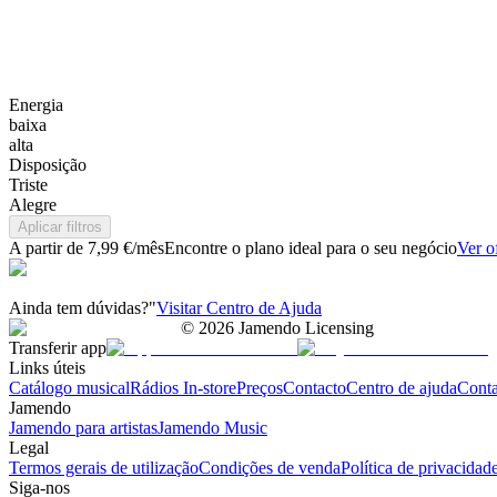
Energia
baixa
alta
Disposição
Triste
Alegre
Aplicar filtros
A partir de 7,99 €/mês
Encontre o plano ideal para o seu negócio
Ver o
Ainda tem dúvidas?"
Visitar Centro de Ajuda
©
2026
Jamendo Licensing
Transferir app
Links úteis
Catálogo musical
Rádios In-store
Preços
Contacto
Centro de ajuda
Conta
Jamendo
Jamendo para artistas
Jamendo Music
Legal
Termos gerais de utilização
Condições de venda
Política de privacidad
Siga-nos