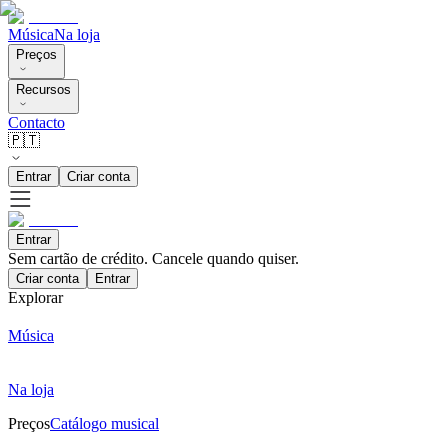
Música
Na loja
Preços
Recursos
Contacto
🇵🇹
Entrar
Criar conta
Entrar
Sem cartão de crédito. Cancele quando quiser.
Criar conta
Entrar
Explorar
Música
Na loja
Preços
Catálogo musical