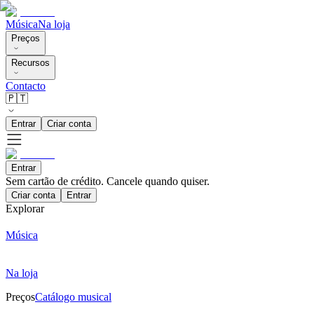
Música
Na loja
Preços
Recursos
Contacto
🇵🇹
Entrar
Criar conta
Entrar
Sem cartão de crédito. Cancele quando quiser.
Criar conta
Entrar
Explorar
Música
Na loja
Preços
Catálogo musical