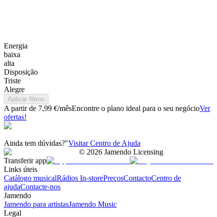
Energia
baixa
alta
Disposição
Triste
Alegre
Aplicar filtros
A partir de 7,99 €/mês
Encontre o plano ideal para o seu negócio
Ver
ofertas!
Ainda tem dúvidas?"
Visitar Centro de Ajuda
©
2026
Jamendo Licensing
Transferir app
Links úteis
Catálogo musical
Rádios In-store
Preços
Contacto
Centro de
ajuda
Contacte-nos
Jamendo
Jamendo para artistas
Jamendo Music
Legal