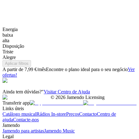
Energia
baixa
alta
Disposição
Triste
Alegre
Aplicar filtros
A partir de 7,99 €/mês
Encontre o plano ideal para o seu negócio
Ver
ofertas!
Ainda tem dúvidas?"
Visitar Centro de Ajuda
©
2026
Jamendo Licensing
Transferir app
Links úteis
Catálogo musical
Rádios In-store
Preços
Contacto
Centro de
ajuda
Contacte-nos
Jamendo
Jamendo para artistas
Jamendo Music
Legal