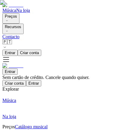
Música
Na loja
Preços
Recursos
Contacto
🇵🇹
Entrar
Criar conta
Entrar
Sem cartão de crédito. Cancele quando quiser.
Criar conta
Entrar
Explorar
Música
Na loja
Preços
Catálogo musical