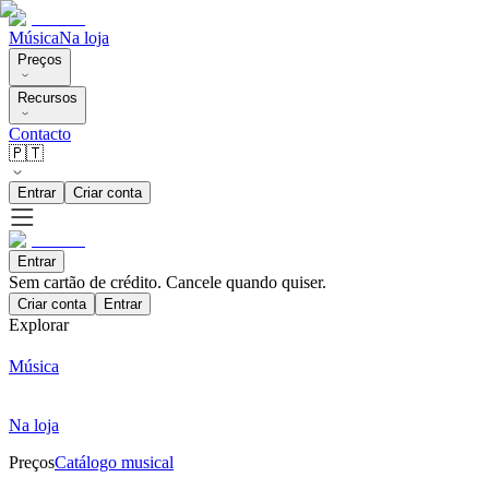
Música
Na loja
Preços
Recursos
Contacto
🇵🇹
Entrar
Criar conta
Entrar
Sem cartão de crédito. Cancele quando quiser.
Criar conta
Entrar
Explorar
Música
Na loja
Preços
Catálogo musical