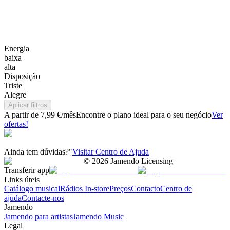
Energia
baixa
alta
Disposição
Triste
Alegre
Aplicar filtros
A partir de 7,99 €/mês
Encontre o plano ideal para o seu negócio
Ver
ofertas!
Ainda tem dúvidas?"
Visitar Centro de Ajuda
©
2026
Jamendo Licensing
Transferir app
Links úteis
Catálogo musical
Rádios In-store
Preços
Contacto
Centro de
ajuda
Contacte-nos
Jamendo
Jamendo para artistas
Jamendo Music
Legal