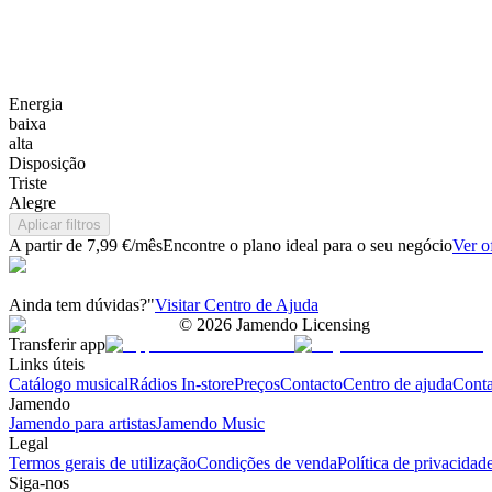
Energia
baixa
alta
Disposição
Triste
Alegre
Aplicar filtros
A partir de 7,99 €/mês
Encontre o plano ideal para o seu negócio
Ver o
Ainda tem dúvidas?"
Visitar Centro de Ajuda
©
2026
Jamendo Licensing
Transferir app
Links úteis
Catálogo musical
Rádios In-store
Preços
Contacto
Centro de ajuda
Conta
Jamendo
Jamendo para artistas
Jamendo Music
Legal
Termos gerais de utilização
Condições de venda
Política de privacidad
Siga-nos