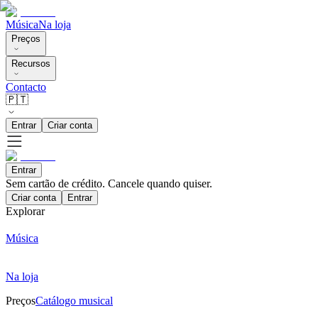
Música
Na loja
Preços
Recursos
Contacto
🇵🇹
Entrar
Criar conta
Entrar
Sem cartão de crédito. Cancele quando quiser.
Criar conta
Entrar
Explorar
Música
Na loja
Preços
Catálogo musical