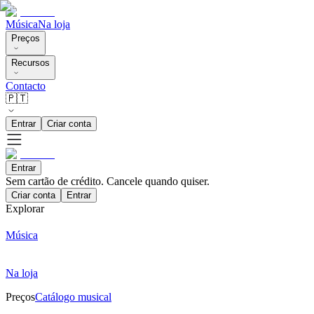
Música
Na loja
Preços
Recursos
Contacto
🇵🇹
Entrar
Criar conta
Entrar
Sem cartão de crédito. Cancele quando quiser.
Criar conta
Entrar
Explorar
Música
Na loja
Preços
Catálogo musical