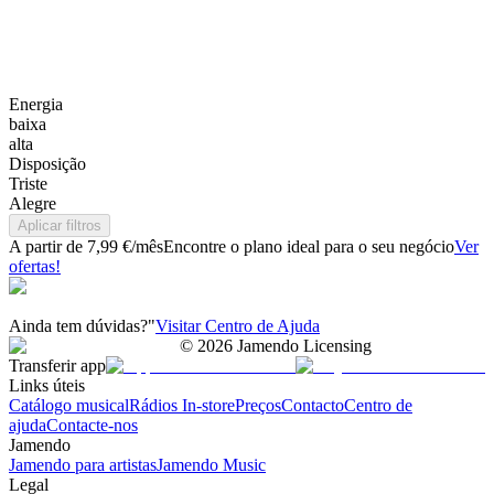
Energia
baixa
alta
Disposição
Triste
Alegre
Aplicar filtros
A partir de 7,99 €/mês
Encontre o plano ideal para o seu negócio
Ver
ofertas!
Ainda tem dúvidas?"
Visitar Centro de Ajuda
©
2026
Jamendo Licensing
Transferir app
Links úteis
Catálogo musical
Rádios In-store
Preços
Contacto
Centro de
ajuda
Contacte-nos
Jamendo
Jamendo para artistas
Jamendo Music
Legal