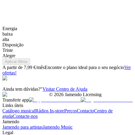
Energia
baixa
alta
Disposição
Triste
Alegre
Aplicar filtros
A partir de 7,99 €/mês
Encontre o plano ideal para o seu negócio
Ver
ofertas!
Ainda tem dúvidas?"
Visitar Centro de Ajuda
©
2026
Jamendo Licensing
Transferir app
Links úteis
Catálogo musical
Rádios In-store
Preços
Contacto
Centro de
ajuda
Contacte-nos
Jamendo
Jamendo para artistas
Jamendo Music
Legal