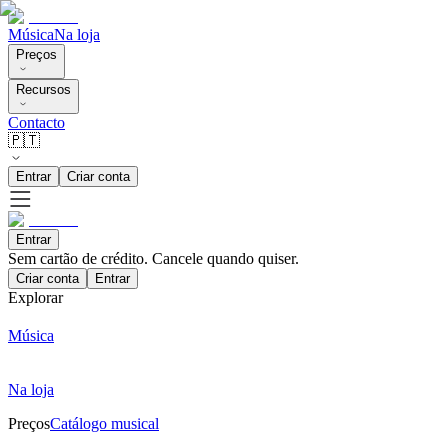
Música
Na loja
Preços
Recursos
Contacto
🇵🇹
Entrar
Criar conta
Entrar
Sem cartão de crédito. Cancele quando quiser.
Criar conta
Entrar
Explorar
Música
Na loja
Preços
Catálogo musical