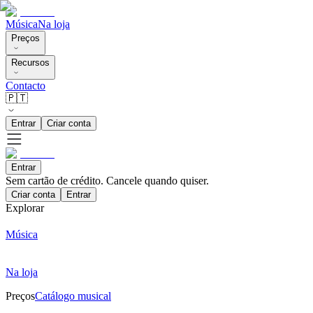
Música
Na loja
Preços
Recursos
Contacto
🇵🇹
Entrar
Criar conta
Entrar
Sem cartão de crédito. Cancele quando quiser.
Criar conta
Entrar
Explorar
Música
Na loja
Preços
Catálogo musical