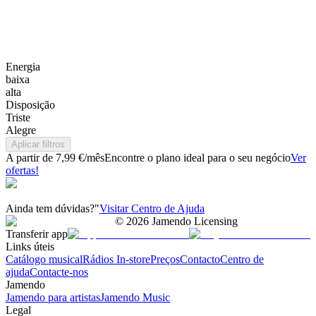
Energia
baixa
alta
Disposição
Triste
Alegre
Aplicar filtros
A partir de 7,99 €/mês
Encontre o plano ideal para o seu negócio
Ver
ofertas!
Ainda tem dúvidas?"
Visitar Centro de Ajuda
©
2026
Jamendo Licensing
Transferir app
Links úteis
Catálogo musical
Rádios In-store
Preços
Contacto
Centro de
ajuda
Contacte-nos
Jamendo
Jamendo para artistas
Jamendo Music
Legal