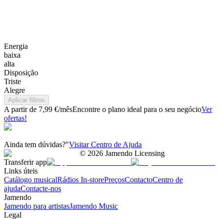
Energia
baixa
alta
Disposição
Triste
Alegre
Aplicar filtros
A partir de 7,99 €/mês
Encontre o plano ideal para o seu negócio
Ver
ofertas!
Ainda tem dúvidas?"
Visitar Centro de Ajuda
©
2026
Jamendo Licensing
Transferir app
Links úteis
Catálogo musical
Rádios In-store
Preços
Contacto
Centro de
ajuda
Contacte-nos
Jamendo
Jamendo para artistas
Jamendo Music
Legal