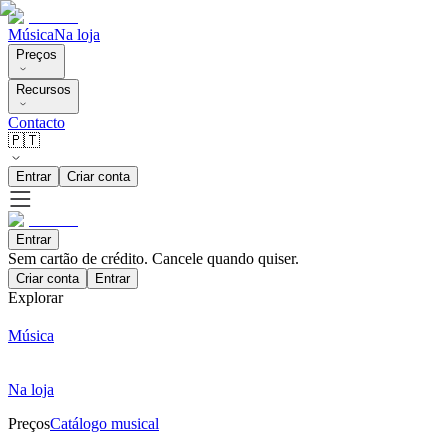
Música
Na loja
Preços
Recursos
Contacto
🇵🇹
Entrar
Criar conta
Entrar
Sem cartão de crédito. Cancele quando quiser.
Criar conta
Entrar
Explorar
Música
Na loja
Preços
Catálogo musical