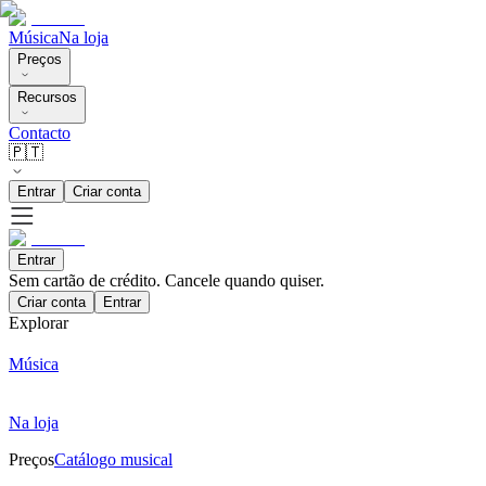
Música
Na loja
Preços
Recursos
Contacto
🇵🇹
Entrar
Criar conta
Entrar
Sem cartão de crédito. Cancele quando quiser.
Criar conta
Entrar
Explorar
Música
Na loja
Preços
Catálogo musical