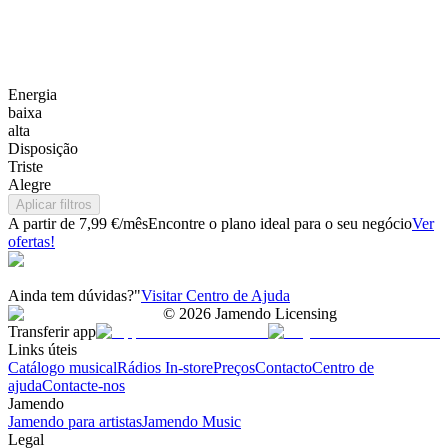
Energia
baixa
alta
Disposição
Triste
Alegre
Aplicar filtros
A partir de 7,99 €/mês
Encontre o plano ideal para o seu negócio
Ver
ofertas!
Ainda tem dúvidas?"
Visitar Centro de Ajuda
©
2026
Jamendo Licensing
Transferir app
Links úteis
Catálogo musical
Rádios In-store
Preços
Contacto
Centro de
ajuda
Contacte-nos
Jamendo
Jamendo para artistas
Jamendo Music
Legal