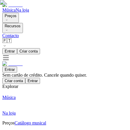
Música
Na loja
Preços
Recursos
Contacto
🇵🇹
Entrar
Criar conta
Entrar
Sem cartão de crédito. Cancele quando quiser.
Criar conta
Entrar
Explorar
Música
Na loja
Preços
Catálogo musical