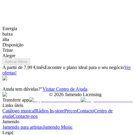
Energia
baixa
alta
Disposição
Triste
Alegre
Aplicar filtros
A partir de 7,99 €/mês
Encontre o plano ideal para o seu negócio
Ver
ofertas!
Ainda tem dúvidas?"
Visitar Centro de Ajuda
©
2026
Jamendo Licensing
Transferir app
Links úteis
Catálogo musical
Rádios In-store
Preços
Contacto
Centro de
ajuda
Contacte-nos
Jamendo
Jamendo para artistas
Jamendo Music
Legal