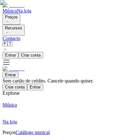
Música
Na loja
Preços
Recursos
Contacto
🇵🇹
Entrar
Criar conta
Entrar
Sem cartão de crédito. Cancele quando quiser.
Criar conta
Entrar
Explorar
Música
Na loja
Preços
Catálogo musical