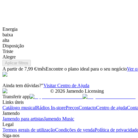
Energia
baixa
alta
Disposição
Triste
Alegre
Aplicar filtros
A partir de 7,99 €/mês
Encontre o plano ideal para o seu negócio
Ver o
Ainda tem dúvidas?"
Visitar Centro de Ajuda
©
2026
Jamendo Licensing
Transferir app
Links úteis
Catálogo musical
Rádios In-store
Preços
Contacto
Centro de ajuda
Conta
Jamendo
Jamendo para artistas
Jamendo Music
Legal
Termos gerais de utilização
Condições de venda
Política de privacidad
Siga-nos