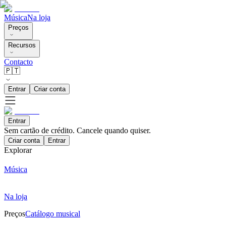
Música
Na loja
Preços
Recursos
Contacto
🇵🇹
Entrar
Criar conta
Entrar
Sem cartão de crédito. Cancele quando quiser.
Criar conta
Entrar
Explorar
Música
Na loja
Preços
Catálogo musical