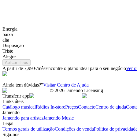
Energia
baixa
alta
Disposição
Triste
Alegre
Aplicar filtros
A partir de 7,99 €/mês
Encontre o plano ideal para o seu negócio
Ver o
Ainda tem dúvidas?"
Visitar Centro de Ajuda
©
2026
Jamendo Licensing
Transferir app
Links úteis
Catálogo musical
Rádios In-store
Preços
Contacto
Centro de ajuda
Conta
Jamendo
Jamendo para artistas
Jamendo Music
Legal
Termos gerais de utilização
Condições de venda
Política de privacidad
Siga-nos