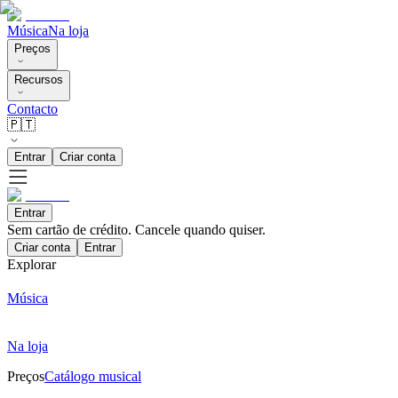
Música
Na loja
Preços
Recursos
Contacto
🇵🇹
Entrar
Criar conta
Entrar
Sem cartão de crédito. Cancele quando quiser.
Criar conta
Entrar
Explorar
Música
Na loja
Preços
Catálogo musical