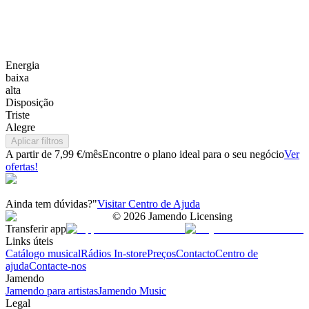
Energia
baixa
alta
Disposição
Triste
Alegre
Aplicar filtros
A partir de 7,99 €/mês
Encontre o plano ideal para o seu negócio
Ver
ofertas!
Ainda tem dúvidas?"
Visitar Centro de Ajuda
©
2026
Jamendo Licensing
Transferir app
Links úteis
Catálogo musical
Rádios In-store
Preços
Contacto
Centro de
ajuda
Contacte-nos
Jamendo
Jamendo para artistas
Jamendo Music
Legal